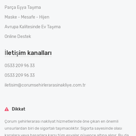
Parça Eşya Taşıma
Maske - Mesafe - Hijen
Avrupa Kalitesinde Ev Taşıma
Online Destek
İletişim kanalları
0533 209 96 33
0533 209 96 33
iletisim@corumsehirlerarasinakliye.com.tr
Dikkat
Çorum şehirlerarası nakliyat hizmetlerinde öne çıkan en önemli
unsurlardan biri de sigortalı taşımacılıktır. Sigorta sayesinde olası
kazalara veya hasarlara karşı tüm eşyalar güvence altına alınır. Bu da