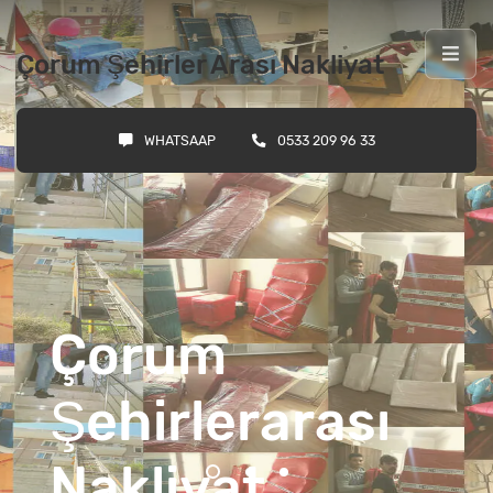
Çorum Şehirler Arası Nakliyat
WHATSAAP
0533 209 96 33
Çorum
Şehirlerarası
Nakliyat